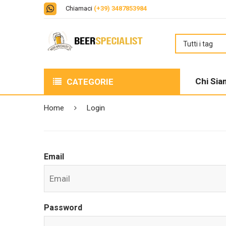
Chiamaci
(+39) 3487853984
Chi Si
CATEGORIE
BIRRE
Home
Login
LIQUORI
BOX DEGUSTAZIONE
Email
DISTILLATI
PERFECT DRAFT
Password
VINO