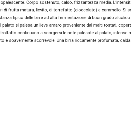
, opalescente. Corpo sostenuto, caldo, frizzantezza media. L’intensità
ri di frutta matura, lievito, di torrefatto (cioccolato) e caramello. Si
tanza tipico delle birre ad alta fermentazione di buon grado alcolico 
l palato si palesa un lieve amaro proveniente dai malti tostati, copert
etrolfatto continuano a scorgersi le note palesate al palato, intense 
ato e soavemente scorrevole. Una birra riccamente profumata, calda