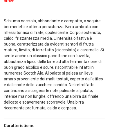
arrivo
Schiuma nocciola, abbondante e compatta, a seguire
bei merletti e ottima persistenza. Birra ambrata con
riflessi tonaca di frate, opalescente. Corpo sostenuto,
caldo, frizzantezza media. L’intensità olfattiva è
buona, caratterizzata da evidenti sentori di frutta
matura, lievito, di torrefatto (cioccolato) e caramello. Si
sente anche un classico panettone con l’uvetta,
abbastanza tipico delle birre ad alta fermentazione di
buon grado alcolico e scure, riscontrabile infatti in
numerose Scotch Ale. Al palato si palesa un lieve
amaro proveniente dai malti tostati, coperto dall’etilico
e dalle note dello zucchero candito. Nel retrolfatto
continuano a scorgersi le note palesate al palato,
intense ma non lunghe, offrendo una birra dal finale
delicato e soavemente scorrevole. Una birra
riccamente profumata, calda e corposa.
Caratteristiche: