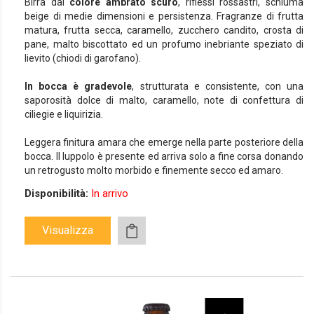
Birra dal
colore ambrato scuro
, riflessi rossastri, schiuma
beige di medie dimensioni e persistenza. Fragranze di frutta
matura, frutta secca, caramello, zucchero candito, crosta di
pane, malto biscottato ed un profumo inebriante speziato di
lievito (chiodi di garofano).
In bocca è gradevole
, strutturata e consistente, con una
saporosità dolce di malto, caramello, note di confettura di
ciliegie e liquirizia.
Leggera finitura amara che emerge nella parte posteriore della
bocca. Il luppolo è presente ed arriva solo a fine corsa donando
un retrogusto molto morbido e finemente secco ed amaro.
Disponibilità:
In arrivo
Visualizza