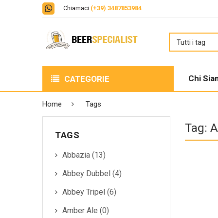
Chiamaci
(+39) 3487853984
Chi Si
CATEGORIE
BIRRE
Home
Tags
LIQUORI
Tag: 
TAGS
BOX DEGUSTAZIONE
Abbazia (13)
DISTILLATI
Abbey Dubbel (4)
PERFECT DRAFT
Abbey Tripel (6)
Amber Ale (0)
VINO